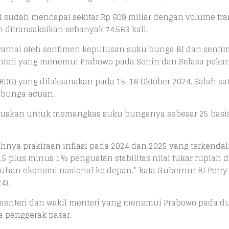
 ini sudah mencapai sekitar Rp 609 miliar dengan volume tr
ditransaksikan sebanyak 74.563 kali.
iwarnai oleh sentimen keputusan suku bunga BI dan senti
nteri yang menemui Prabowo pada Senin dan Selasa pekan 
(RDG) yang dilaksanakan pada 15-16 Oktober 2024. Salah sa
 bunga acuan.
uskan untuk memangkas suku bunganya sebesar 25 basis
hnya prakiraan inflasi pada 2024 dan 2025 yang terkendal
5 plus minus 1% penguatan stabilitas nilai tukar rupiah 
an ekonomi nasional ke depan,” kata Gubernur BI Perry
4).
n menteri dan wakil menteri yang menemui Prabowo pada du
 penggerak pasar.