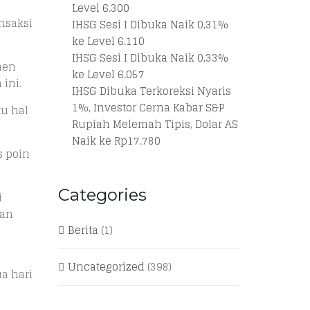
Level 6.300
ansaksi
IHSG Sesi I Dibuka Naik 0,31%
ke Level 6.110
IHSG Sesi I Dibuka Naik 0,33%
men
ke Level 6.057
ini.
IHSG Dibuka Terkoreksi Nyaris
1%, Investor Cerna Kabar S&P
tu hal
Rupiah Melemah Tipis, Dolar AS
Naik ke Rp17.780
 poin
Categories
i
dan
Berita
(1)
Uncategorized
(398)
a hari