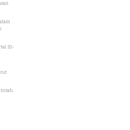
teri
malam
o
al III-
rut
intah,