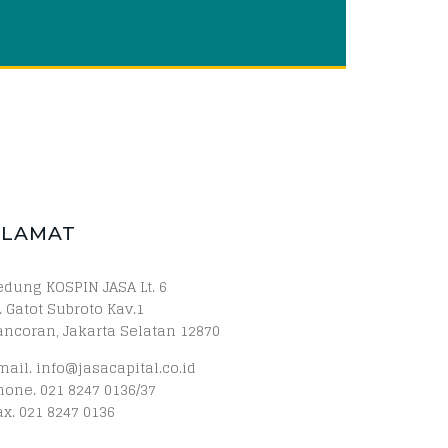
ALAMAT
edung KOSPIN JASA Lt. 6
. Gatot Subroto Kav.1
ancoran, Jakarta Selatan 12870
mail. info@jasacapital.co.id
hone. 021 8247 0136/37
ax. 021 8247 0136