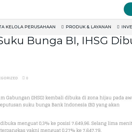
TA KELOLA PERUSAHAAN
PRODUK & LAYANAN
INVE
Suku Bunga BI, IHSG Di
EGORIZED
0
m Gabungan (IHSG) kembali dibuka di zona hijau pada aw
keputusan suku bunga Bank Indonesia (BI) yang akan
ibuka menguat 0,3% ke posisi 7.649,96. Selang lima meni
t terpangkas yakni menguat 0,27% ke 7.647,79.