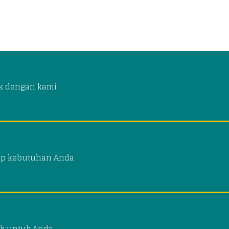
k dengan kami
ap kebutuhan Anda
k untuk Anda.