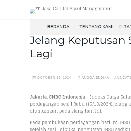
BERANDA
TENTANG KAMI
TA
Jelang Keputusan 
Lagi
OCTOBER 16, 2024
ANGGA ENDIKA
UNCAT
Jakarta, CNBC Indonesia
– Indeks Harga Saha
perdagangan sesi I Rabu (15/10/2024)
,
jelang 
diumumkan pada siang hari ini.
Pada pembukaan perdagangan hari ini, IHSG d
setelah sesi I dibuka, penguatan IHSG sediki