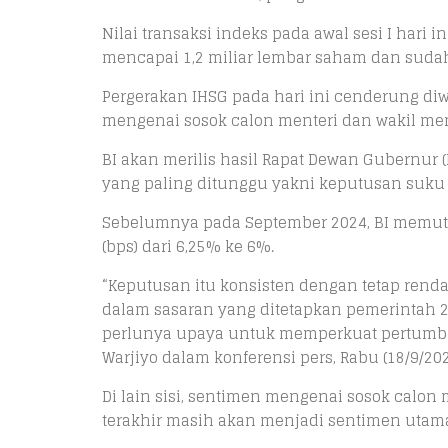
Nilai transaksi indeks pada awal sesi I hari
mencapai 1,2 miliar lembar saham dan sudah 
Pergerakan IHSG pada hari ini cenderung d
mengenai sosok calon menteri dan wakil me
BI akan merilis hasil Rapat Dewan Gubernur 
yang paling ditunggu yakni keputusan suku
Sebelumnya pada September 2024, BI memut
(bps) dari 6,25% ke 6%.
“Keputusan itu konsisten dengan tetap renda
dalam sasaran yang ditetapkan pemerintah 2,
perlunya upaya untuk memperkuat pertumbuh
Warjiyo dalam konferensi pers, Rabu (18/9/202
Di lain sisi, sentimen mengenai sosok calo
terakhir masih akan menjadi sentimen utama