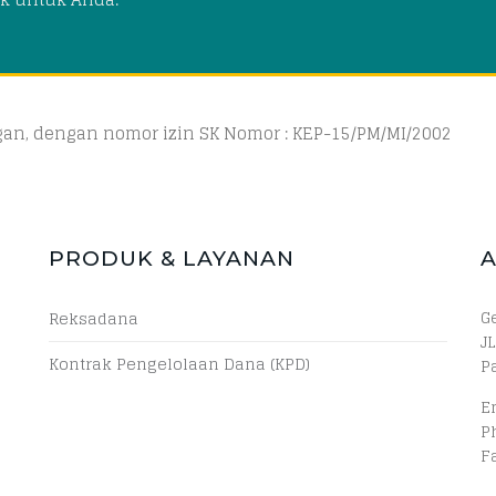
ngan, dengan nomor izin SK Nomor : KEP-15/PM/MI/2002
PRODUK & LAYANAN
G
Reksadana
JL
Kontrak Pengelolaan Dana (KPD)
P
E
P
F