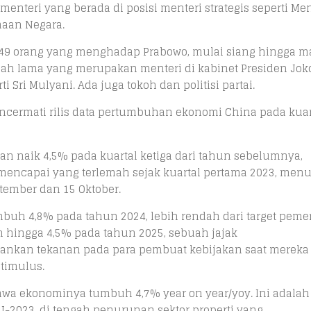
nteri yang berada di posisi menteri strategis seperti Men
maan Negara.
 49 orang yang menghadap Prabowo, mulai siang hingga 
jah lama yang merupakan menteri di kabinet Presiden Jok
 Sri Mulyani. Ada juga tokoh dan politisi partai.
encermati rilis data pertumbuhan ekonomi China pada kuart
kan naik 4,5% pada kuartal ketiga dari tahun sebelumnya,
mencapai yang terlemah sejak kuartal pertama 2023, menu
tember dan 15 Oktober.
h 4,8% pada tahun 2024, lebih rendah dari target pemer
hingga 4,5% pada tahun 2025, sebuah jajak
kan tekanan pada para pembuat kebijakan saat mereka
timulus.
ahwa ekonominya tumbuh 4,7% year on year/yoy. Ini adalah
I-2023, di tengah penurunan sektor properti yang