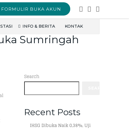
FORMULIR BUKA AKUN
STASI
INFO & BERITA
KONTAK
buka Sumringah
Search
SEARCH
al
Recent Posts
t
IHSG Dibuka Naik 0,38%, Uji