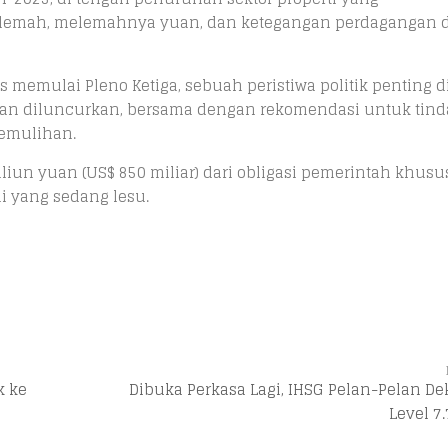
 lemah, melemahnya yuan, dan ketegangan perdagangan
s memulai Pleno Ketiga, sebuah peristiwa politik penting 
kan diluncurkan, bersama dengan rekomendasi untuk tin
emulihan.
n yuan (US$ 850 miliar) dari obligasi pemerintah khusu
 yang sedang lesu.
k ke
Dibuka Perkasa Lagi, IHSG Pelan-Pelan De
Level 7