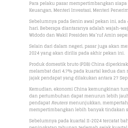
Para pelaku pasar mempertimbangkan siapa me
Keuangan, Menteri Investasi, Menteri Peneri
Sebelumnya pada Senin awal pekan ini, ada
hari. Beberapa diantaranya adalah wajah-wa
Widodo dan Wakil Presiden Ma’ruf Amin seperti
Selain dari dalam negeri, pasar juga akan m
2024 yang akan dirilis pada akhir pekan ini.
Produk domestik bruto (PDB) China diperkira
melambat dari 4,7% pada kuartal kedua dan 
jajak pendapat yang dilakukan antara 27 Sep
Kemudian, ekonomi China kemungkinan tumbu
dan pertumbuhan dapat menurun lebih jauh 
pendapat
Reuters
menunjukkan, mempertahan
mempertimbangkan lebih banyak tindakan s
Sebelumnya pada kuartal II-2024 tercatat b
peningkatan tahunan terlemah sejak kuartal 