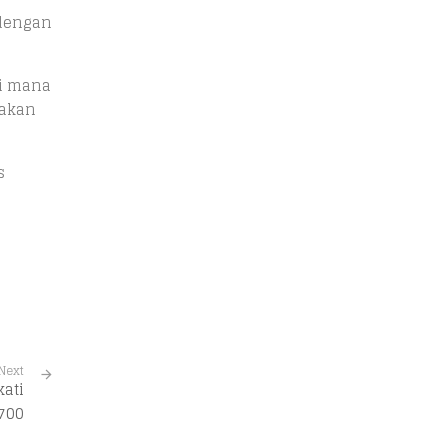
 dengan
di mana
dakan
s
Next
kati
.700