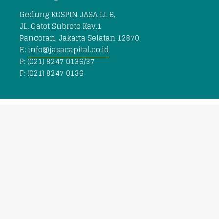
Gedung KOSPIN JASA Lt. 6,
JL. Gatot Subroto Kav.1
Pancoran, Jakarta Selatan 12870
E:
info@jasacapital.co.id
P: (021) 8247 0136/37
F: (021) 8247 0136