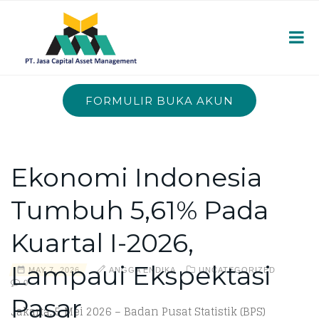
FORMULIR BUKA AKUN
Ekonomi Indonesia
Tumbuh 5,61% Pada
Kuartal I-2026,
Lampaui Ekspektasi
MAY 7, 2026
ANGGA ENDIKA
UNCATEGORIZED
0
Pasar
Jakarta, 5 Mei 2026 – Badan Pusat Statistik (BPS)