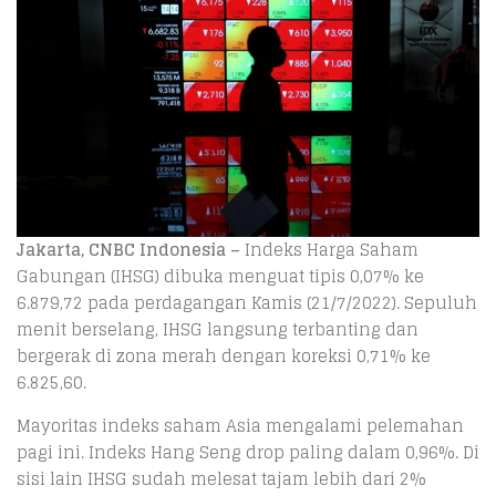
Jakarta, CNBC Indonesia –
Indeks Harga Saham
Gabungan (IHSG) dibuka menguat tipis 0,07% ke
6.879,72 pada perdagangan Kamis (21/7/2022). Sepuluh
menit berselang, IHSG langsung terbanting dan
bergerak di zona merah dengan koreksi 0,71% ke
6.825,60.
Mayoritas indeks saham Asia mengalami pelemahan
pagi ini. Indeks Hang Seng drop paling dalam 0,96%. Di
sisi lain IHSG sudah melesat tajam lebih dari 2%