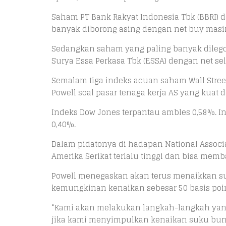
Saham PT Bank Rakyat Indonesia Tbk (BBRI)
banyak diborong asing dengan net buy masing
Sedangkan saham yang paling banyak dilego 
Surya Essa Perkasa Tbk (ESSA) dengan net sel
Semalam tiga indeks acuan saham Wall Stre
Powell soal pasar tenaga kerja AS yang kuat da
Indeks Dow Jones terpantau ambles 0,58%. I
0,40%.
Dalam pidatonya di hadapan National Associa
Amerika Serikat terlalu tinggi dan bisa me
Powell menegaskan akan terus menaikkan suk
kemungkinan kenaikan sebesar 50 basis poi
“Kami akan melakukan langkah-langkah yang 
jika kami menyimpulkan kenaikan suku bunga