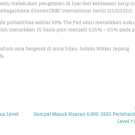
rlu melakukan pengetatan di luar dari kebiasaan yang n
sebagaimana dilansir
CNBC International
, Senin (22/3/2022).
 ada probabilitas sekitar 60% The Fed akan menaikkan suk
telah menaikkan 25 basis poin menjadi 0,25% – 0,5% pada 
saham Asia bergerak di zona hijau. Indeks Nikkei Jepang
%.
us Level
Sempat Masuk Kisaran 6.900, IHSG Pertahan
Level 7