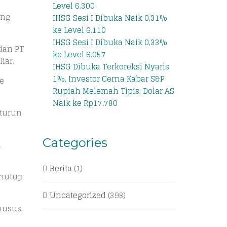
Level 6.300
ing
IHSG Sesi I Dibuka Naik 0,31%
ke Level 6.110
IHSG Sesi I Dibuka Naik 0,33%
dan PT
ke Level 6.057
iar.
IHSG Dibuka Terkoreksi Nyaris
1%, Investor Cerna Kabar S&P
e
Rupiah Melemah Tipis, Dolar AS
Naik ke Rp17.780
 turun
Categories
i
Berita
(1)
enutup
Uncategorized
(398)
husus,