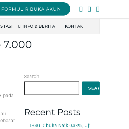
FORMULIR BUKA AKUN
STASI
INFO & BERITA
KONTAK
 7.000
Search
SEARCH
8 pada
Recent Posts
ali
sebesar
IHSG Dibuka Naik 0,38%, Uji