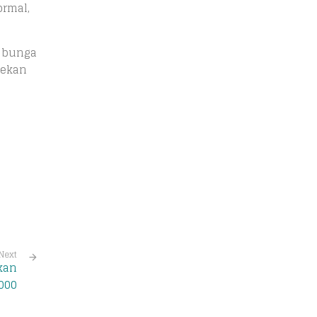
ormal,
u bunga
pekan
Next
kan
.000