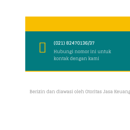
(021) 82470136/37
Hubungi nomor ini untuk
kontak dengan kami
Berizin dan diawasi oleh Otoritas Jasa Keua