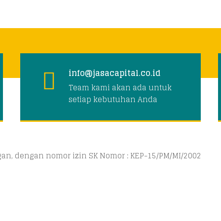
info@jasacapital.co.id
Team kami akan ada untuk
setiap kebutuhan Anda
ngan, dengan nomor izin SK Nomor : KEP-15/PM/MI/2002