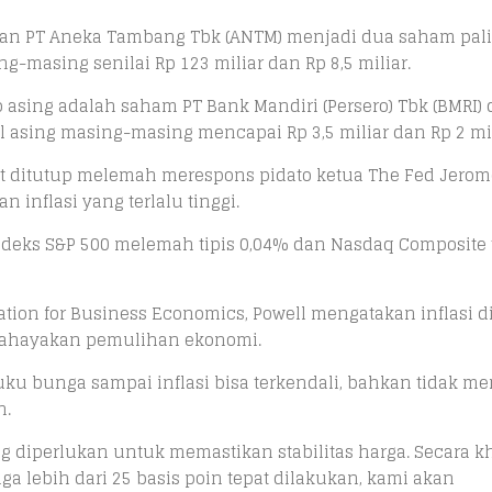
 dan PT Aneka Tambang Tbk (ANTM) menjadi dua saham pal
-masing senilai Rp 123 miliar dan Rp 8,5 miliar.
asing adalah saham PT Bank Mandiri (Persero) Tbk (BMRI) 
l asing masing-masing mencapai Rp 3,5 miliar dan Rp 2 mil
et ditutup melemah merespons pidato ketua The Fed Jerom
n inflasi yang terlalu tinggi.
ndeks S&P 500 melemah tipis 0,04% dan Nasdaq Composite
tion for Business Economics, Powell mengatakan inflasi d
mbahayakan pemulihan ekonomi.
u bunga sampai inflasi bisa terkendali, bahkan tidak m
n.
diperlukan untuk memastikan stabilitas harga. Secara k
 lebih dari 25 basis poin tepat dilakukan, kami akan