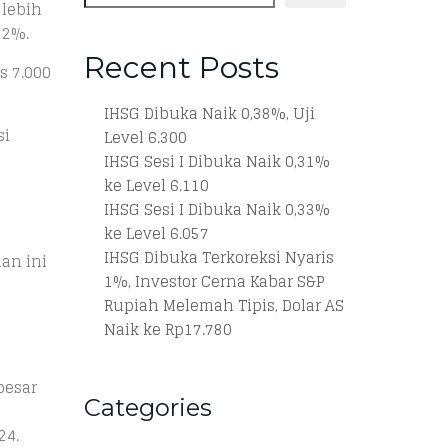
 lebih
 2%.
Recent Posts
s 7.000
IHSG Dibuka Naik 0,38%, Uji
si
Level 6.300
IHSG Sesi I Dibuka Naik 0,31%
ke Level 6.110
IHSG Sesi I Dibuka Naik 0,33%
ke Level 6.057
IHSG Dibuka Terkoreksi Nyaris
an ini
1%, Investor Cerna Kabar S&P
Rupiah Melemah Tipis, Dolar AS
Naik ke Rp17.780
besar
Categories
24.