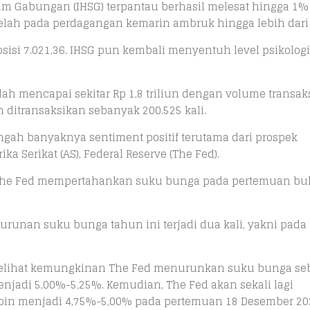
m Gabungan (IHSG) terpantau berhasil melesat hingga 1%
etelah pada perdagangan kemarin ambruk hingga lebih dari
osisi 7.021,36. IHSG pun kembali menyentuh level psikologi
sudah mencapai sekitar Rp 1,8 triliun dengan volume transak
 ditransaksikan sebanyak 200.525 kali.
engah banyaknya sentiment positif terutama dari prospek
 Serikat (AS), Federal Reserve (The Fed).
 The Fed mempertahankan suku bunga pada pertemuan bul
runan suku bunga tahun ini terjadi dua kali, yakni pada
melihat kemungkinan The Fed menurunkan suku bunga se
enjadi 5,00%-5,25%. Kemudian, The Fed akan sekali lagi
oin menjadi 4,75%-5,00% pada pertemuan 18 Desember 20