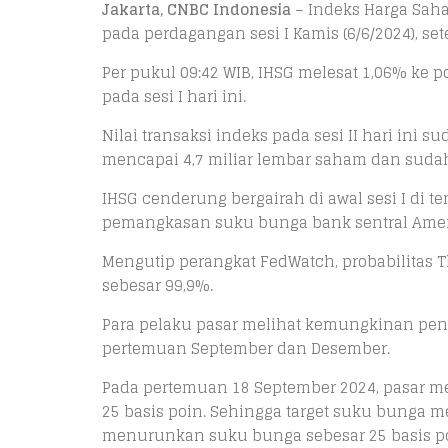
Jakarta, CNBC Indonesia
–
Indeks Harga Saha
pada perdagangan sesi I Kamis (6/6/2024), s
Per pukul 09:42 WIB, IHSG melesat 1,06% ke p
pada sesi I hari ini.
Nilai transaksi indeks pada sesi II hari ini 
mencapai 4,7 miliar lembar saham dan sudah
IHSG cenderung bergairah di awal sesi I di t
pemangkasan suku bunga bank sentral Amerika
Mengutip perangkat FedWatch, probabilitas
sebesar 99,9%.
Para pelaku pasar melihat kemungkinan penu
pertemuan September dan Desember.
Pada pertemuan 18 September 2024, pasar 
25 basis poin. Sehingga target suku bunga m
menurunkan suku bunga sebesar 25 basis p