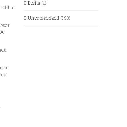
Berita
(1)
erlihat
Uncategorized
(398)
esar
000
ada
amun
Fed
,