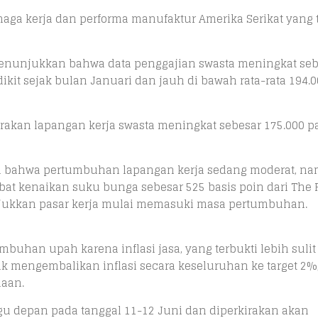
aga kerja dan performa manufaktur Amerika Serikat yang t
 menunjukkan bahwa data penggajian swasta meningkat seb
dikit sejak bulan Januari dan jauh di bawah rata-rata 194.
akan lapangan kerja swasta meningkat sebesar 175.000 p
ru bahwa pertumbuhan lapangan kerja sedang moderat, n
at kenaikan suku bunga sebesar 525 basis poin dari The 
njukkan pasar kerja mulai memasuki masa pertumbuhan.
buhan upah karena inflasi jasa, yang terbukti lebih sulit
k mengembalikan inflasi secara keseluruhan ke target 2%
haan.
 depan pada tanggal 11-12 Juni dan diperkirakan akan