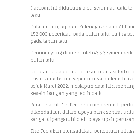
Harapan ini didukung oleh sejumlah data ten
lesu.
Data terbaru, laporan Ketenagakerjaan ADP
152.000 pekerjaan pada bulan lalu, paling se
pada tahun lalu.
Ekonom yang disurvei oleh
Reuters
memperkir
bulan lalu.
Laporan tersebut merupakan indikasi terba
pasar kerja belum sepenuhnya melemah akib
sejak Maret 2022, meskipun data lain menu
keseimbangan yang lebih baik.
Para pejabat The Fed terus mencermati pertum
dikendalikan dalam upaya bank sentral untu
sangat dipengaruhi oleh biaya upah perusa
The Fed akan mengadakan pertemuan minggu