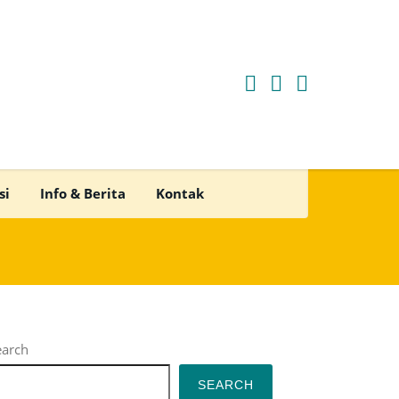
FORMULIR BUKA AKUN
si
Info & Berita
Kontak
earch
SEARCH