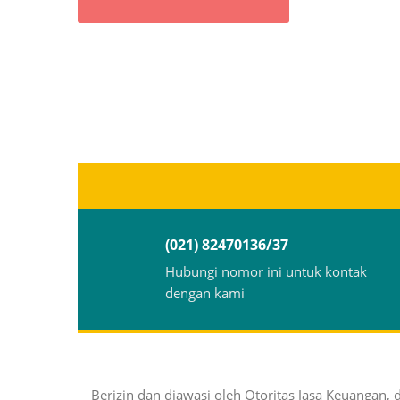
(021) 82470136/37
Hubungi nomor ini untuk kontak
dengan kami
Berizin dan diawasi oleh Otoritas Jasa Keuangan