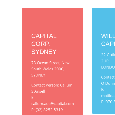
CAPITAL
WIL
CORP.
CAP
SYDNEY
22 Guil
2UP,
73 Ocean Street, New
LONDO
South Wales 2000,
SYDNEY
Contact
O Dunn
Contact Person: Callum
E:
S Ansell
matilda
E:
P: 070 
callum.aus@capital.com
P: (02) 8252 5319