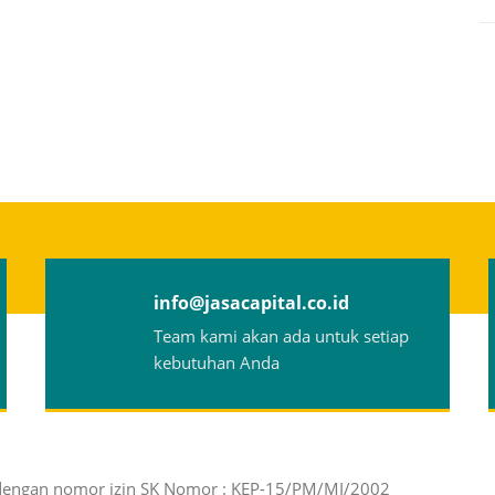
info@jasacapital.co.id
Team kami akan ada untuk setiap
kebutuhan Anda
, dengan nomor izin SK Nomor : KEP-15/PM/MI/2002