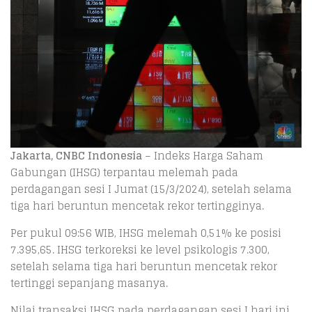
Jakarta, CNBC Indonesia
– Indeks Harga Saham
Gabungan (IHSG) terpantau melemah pada
perdagangan sesi I Jumat (15/3/2024), setelah selama
tiga hari beruntun mencetak rekor tertingginya.
Per pukul 09:56 WIB, IHSG melemah 0,51% ke posisi
7.395,65. IHSG terkoreksi ke level psikologis 7.300,
setelah selama tiga hari beruntun mencetak rekor
tertinggi sepanjang masanya.
Nilai transaksi IHSG pada perdagangan sesi I hari ini