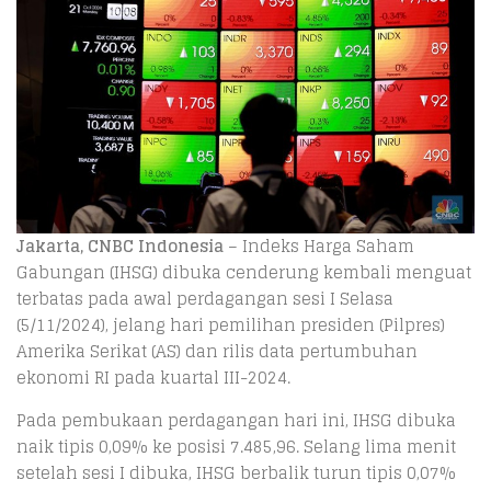
Jakarta, CNBC Indonesia
– Indeks Harga Saham
Gabungan (IHSG) dibuka cenderung kembali menguat
terbatas pada awal perdagangan sesi I Selasa
(5/11/2024), jelang hari pemilihan presiden (Pilpres)
Amerika Serikat (AS) dan rilis data pertumbuhan
ekonomi RI pada kuartal III-2024.
Pada pembukaan perdagangan hari ini, IHSG dibuka
naik tipis 0,09% ke posisi 7.485,96. Selang lima menit
setelah sesi I dibuka, IHSG berbalik turun tipis 0,07%