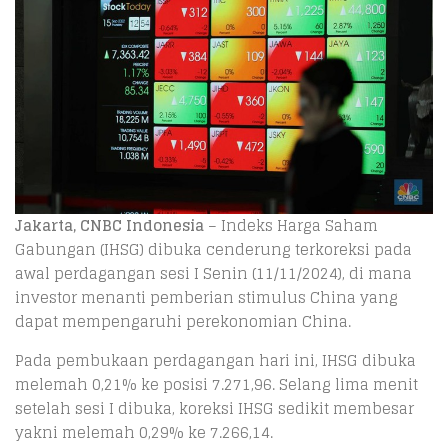
Jakarta, CNBC Indonesia
– Indeks Harga Saham
Gabungan (IHSG) dibuka cenderung terkoreksi pada
awal perdagangan sesi I Senin (11/11/2024), di mana
investor menanti pemberian stimulus China yang
dapat mempengaruhi perekonomian China.
Pada pembukaan perdagangan hari ini, IHSG dibuka
melemah 0,21% ke posisi 7.271,96. Selang lima menit
setelah sesi I dibuka, koreksi IHSG sedikit membesar
yakni melemah 0,29% ke 7.266,14.