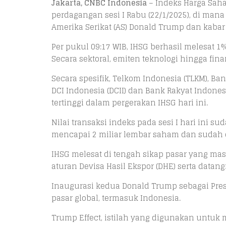
Jakarta, CNBC Indonesia
– Indeks Harga Sah
perdagangan sesi I Rabu (22/1/2025), di man
Amerika Serikat (AS) Donald Trump dan kabar d
Per pukul 09:17 WIB, IHSG berhasil melesat 1% 
Secara sektoral, emiten teknologi hingga fin
Secara spesifik, Telkom Indonesia (TLKM), Ba
DCI Indonesia (DCII) dan Bank Rakyat Indone
tertinggi dalam pergerakan IHSG hari ini.
Nilai transaksi indeks pada sesi I hari ini s
mencapai 2 miliar lembar saham dan sudah d
IHSG melesat di tengah sikap pasar yang ma
aturan Devisa Hasil Ekspor (DHE) serta dat
Inaugurasi kedua Donald Trump sebagai Pr
pasar global, termasuk Indonesia.
Trump Effect, istilah yang digunakan untuk