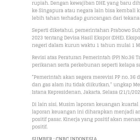
rupiah. Dengan kewajiban DHE yang baru diha
ke Singapura atau negara lain bisa kembali 
lebih tahan terhadap guncangan dari tekanan
Seperti diketahui, pemerintahan Prabowo Su
2023 tentang Devisa Hasil Ekspor (DHE). Ek
negeri dalam kurun waktu 1 tahun mulai 1 Ma
Revisi atas Peraturan Pemerintah (PP) No.36 
perikanan serta perkebunan seperti kelapa sa
“Pemerintah akan segera merevisi PP no. 36 
dan gas alam itu tidak diikutkan,” ungkap M
Istana Kepresidenan, Jakarta, Selasa (21/1/202
Di lain sisi, Musim laporan keuangan kuartal
laporan keuangan ini diharapkan menjadi a
positif pasar. Kinerja yang positif akan me
positif.
SUMBER : CNBC INDONESIA