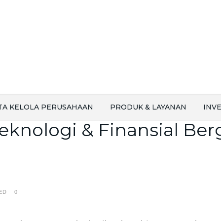
TA KELOLA PERUSAHAAN
PRODUK & LAYANAN
INVE
knologi & Finansial Berg
ED
0