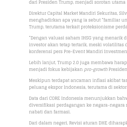
dari Presiden Trump, menjadi sorotan utama i
Direktur Capital Market Mandiri Sekuritas, 
menghadirkan apa yang ia sebut “familiar un
Trump, terutama terkait proteksionisme perd
“Dengan valuasi saham IHSG yang menarik dan
investor akan tetap tertarik, meski volatilit
konferensi pers Pre-Event Mandiri Investment 
Lebih lanjut, Trump 2.0 juga membawa harapan
menjadi fokus kebijakan
pro-growth
Presiden
Meskipun terdapat ancaman inflasi akibat ta
peluang ekspor Indonesia, terutama di sektor
Data dari CORE Indonesia menunjukkan bah
diversifikasi perdagangan ke negara-negara 
nabati dan farmasi.
Dari dalam negeri, Revisi aturan DHE dihara