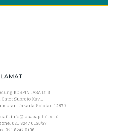
ALAMAT
edung KOSPIN JASA Lt. 6
. Gatot Subroto Kav.1
ancoran, Jakarta Selatan 12870
mail. info@jasacapital.co.id
hone. 021 8247 0136/37
ax. 021 8247 0136