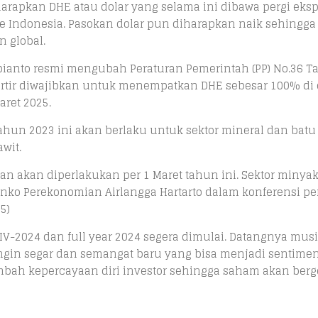
rapkan DHE atau dolar yang selama ini dibawa pergi ekspo
ke Indonesia. Pasokan dolar pun diharapkan naik sehingga
 global.
bianto resmi mengubah Peraturan Pemerintah (PP) No.36 
sportir diwajibkan untuk menempatkan DHE sebesar 100% di
ret 2025.
Tahun 2023 ini akan berlaku untuk sektor mineral dan batu 
wit.
dan akan diperlakukan per 1 Maret tahun ini. Sektor minya
enko Perekonomian Airlangga Hartarto dalam konferensi per
5)
 IV-2024 dan full year 2024 segera dimulai. Datangnya mus
ngin segar dan semangat baru yang bisa menjadi sentime
nambah kepercayaan diri investor sehingga saham akan berg