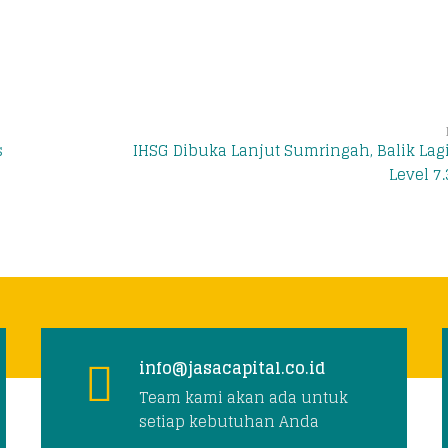
s
IHSG Dibuka Lanjut Sumringah, Balik Lagi
Level 7
info@jasacapital.co.id
Team kami akan ada untuk
setiap kebutuhan Anda