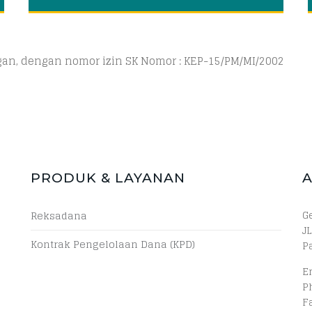
ngan, dengan nomor izin SK Nomor : KEP-15/PM/MI/2002
PRODUK & LAYANAN
G
Reksadana
JL
Kontrak Pengelolaan Dana (KPD)
P
E
P
F