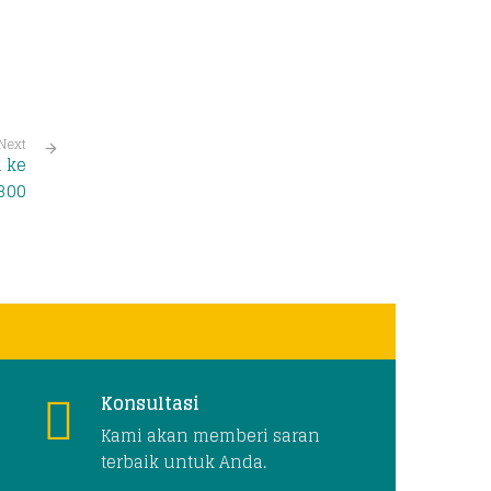
Next
 ke
.300
Konsultasi
Kami akan memberi saran
terbaik untuk Anda.