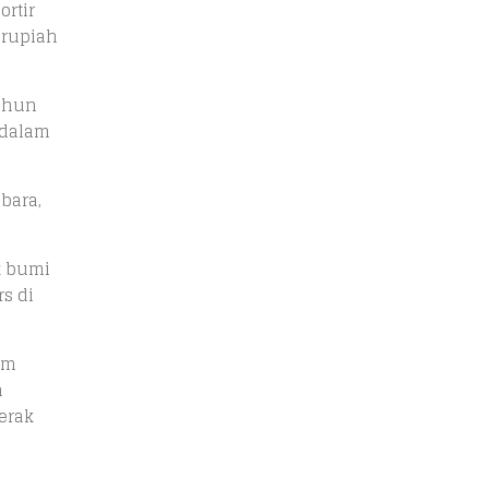
rtir
 rupiah
Tahun
 dalam
bara,
k bumi
s di
im
n
erak