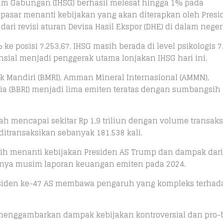
am Gabungan (IHSG) berhasil melesat hingga 1% pada
a pasar menanti kebijakan yang akan diterapkan oleh Pres
ari revisi aturan Devisa Hasil Ekspor (DHE) di dalam negeri
ke posisi 7.253,67. IHSG masih berada di level psikologis 7
ansial menjadi penggerak utama lonjakan IHSG hari ini.
nk Mandiri (BMRI), Amman Mineral Internasional (AMMN),
sia (BBRI) menjadi lima emiten teratas dengan sumbangsih
udah mencapai sekitar Rp 1,9 triliun dengan volume transaks
itransaksikan sebanyak 181.538 kali.
sih menanti kebijakan Presiden AS Trump dan dampak dari 
angnya musim laporan keuangan emiten pada 2024.
esiden ke-47 AS membawa pengaruh yang kompleks terhad
 menggambarkan dampak kebijakan kontroversial dan pro-