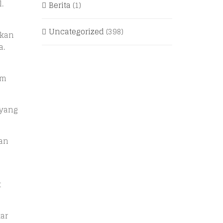
.
Berita
(1)
Uncategorized
(398)
akan
a.
am
 yang
kan
t
kar