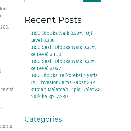
iden
.
Recent Posts
.200.
IHSG Dibuka Naik 0,38%, Uji
Level 6.300
IHSG Sesi I Dibuka Naik 0,31%
ke Level 6.110
IHSG Sesi I Dibuka Naik 0,33%
ke Level 6.057
i
IHSG Dibuka Terkoreksi Nyaris
1%, Investor Cerna Kabar S&P
revisi
Rupiah Melemah Tipis, Dolar AS
Naik ke Rp17.780
ap
Categories
bisnis