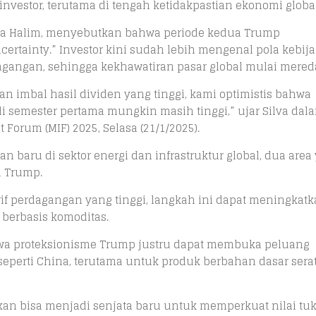
nvestor, terutama di tengah ketidakpastian ekonomi global
Silva Halim, menyebutkan bahwa periode kedua Trump
certainty.” Investor kini sudah lebih mengenal pola kebij
agangan, sehingga kekhawatiran pasar global mulai mered
 imbal hasil dividen yang tinggi, kami optimistis bahwa
as di semester pertama mungkin masih tinggi,” ujar Silva dal
Forum (MIF) 2025, Selasa (21/1/2025).
 baru di sektor energi dan infrastruktur global, dua area
 Trump.
rif perdagangan yang tinggi, langkah ini dapat meningkat
 berbasis komoditas.
wa proteksionisme Trump justru dapat membuka peluang
seperti China, terutama untuk produk berbahan dasar sera
pkan bisa menjadi senjata baru untuk memperkuat nilai tu