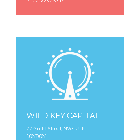
P: (02) 8252 5319
WILD KEY CAPITAL
22 Guild Street, NW8 2UP,
LONDON