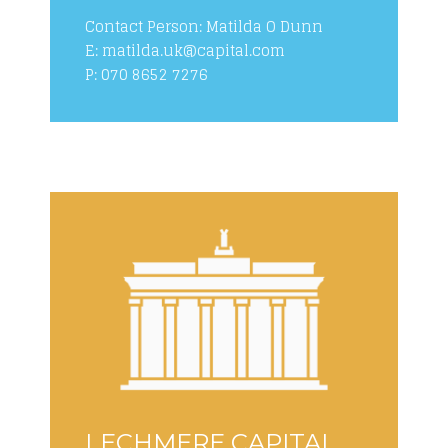
Contact Person: Matilda O Dunn
E: matilda.uk@capital.com
P: 070 8652 7276
LECHMERE CAPITAL