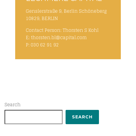
Genslerstraße 9, Berlin Schöneberg
10829, BERLIN
Contact Person: Thorsten S Kohl
E: thorsten.bl@capital.com
P: 030 62 91 92
Search
SEARCH