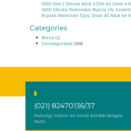
IHSG Sesi I Dibuka Naik 0,33% ke Level 6.0
IHSG Dibuka Terkoreksi Nyaris 1%, Invest
Rupiah Melemah Tipis, Dolar AS Naik ke R
Categories
Berita
(1)
Uncategorized
(398)
(021) 82470136/37
Hubungi nomor ini untuk kontak dengan
kami