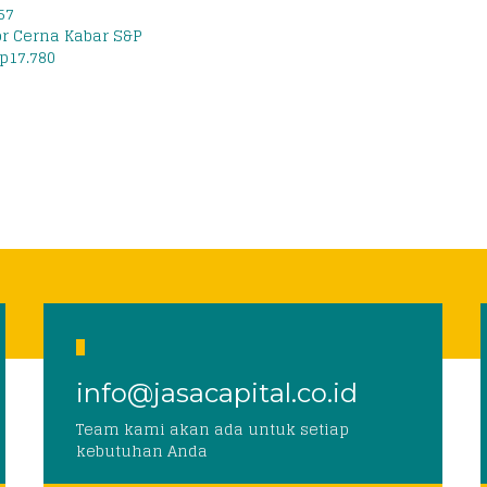
57
or Cerna Kabar S&P
p17.780
info@jasacapital.co.id
Team kami akan ada untuk setiap
kebutuhan Anda