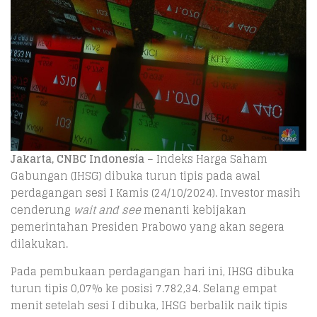
Jakarta, CNBC Indonesia
– Indeks Harga Saham
Gabungan (IHSG) dibuka turun tipis pada awal
perdagangan sesi I Kamis (24/10/2024). Investor masih
cenderung
wait and see
menanti kebijakan
pemerintahan Presiden Prabowo yang akan segera
dilakukan.
Pada pembukaan perdagangan hari ini, IHSG dibuka
turun tipis 0,07% ke posisi 7.782,34. Selang empat
menit setelah sesi I dibuka, IHSG berbalik naik tipis