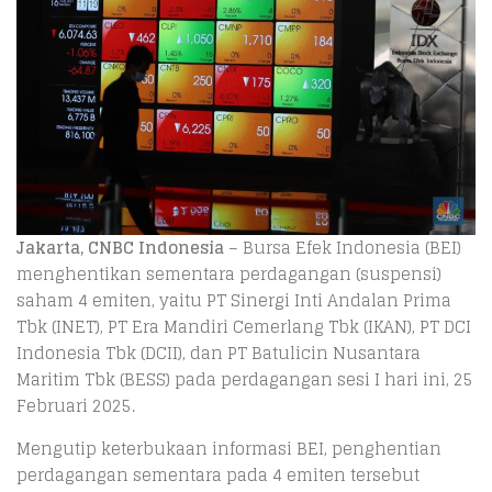
Jakarta, CNBC Indonesia
– Bursa Efek Indonesia (BEI)
menghentikan sementara perdagangan (suspensi)
saham 4 emiten, yaitu PT Sinergi Inti Andalan Prima
Tbk (INET), PT Era Mandiri Cemerlang Tbk (IKAN), PT DCI
Indonesia Tbk (DCII), dan PT Batulicin Nusantara
Maritim Tbk (BESS) pada perdagangan sesi I hari ini, 25
Februari 2025.
Mengutip keterbukaan informasi BEI, penghentian
perdagangan sementara pada 4 emiten tersebut