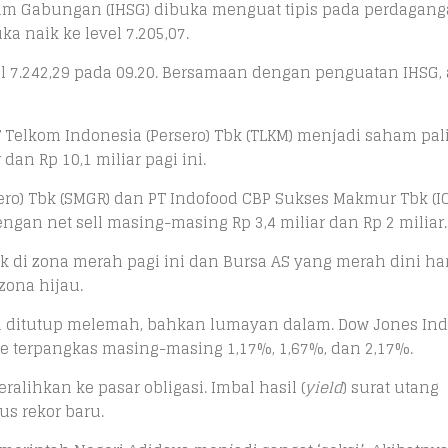
am Gabungan (IHSG) dibuka menguat tipis pada perdagan
ka naik ke level 7.205,07.
l 7.242,29 pada 09.20. Bersamaan dengan penguatan IHSG, 
Telkom Indonesia (Persero) Tbk (TLKM) menjadi saham pal
dan Rp 10,1 miliar pagi ini.
o) Tbk (SMGR) dan PT Indofood CBP Sukses Makmur Tbk (I
gan net sell masing-masing Rp 3,4 miliar dan Rp 2 miliar.
 di zona merah pagi ini dan Bursa AS yang merah dini hari
ona hijau.
ma ditutup melemah, bahkan lumayan dalam. Dow Jones Ind
te terpangkas masing-masing 1,17%, 1,67%, dan 2,17%.
eralihkan ke pasar obligasi. Imbal hasil (
yield
) surat utang
s rekor baru.