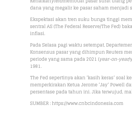
Kenaikan
yield
membuat pasar surat utang pem
dana yang megalir ke pasar saham menjadi s
Ekspektasi akan tren suku bunga tinggi me
sentral AS (The Federal Reserve/The Fed) b
inflasi.
Pada Selasa pagi waktu setempat, Departemen 
Konsensus pasar yang dihimpun Reuters mem
periode yang sama pada 2021 (
year-on-year
/
1981.
The Fed sepertinya akan ‘kasih keras’ soal
memperkirakan Ketua Jerome ‘Jay’ Powell da
persentase pada tahun ini. Jika terwujud, m
SUMBER : https://www.cnbcindonesia.com