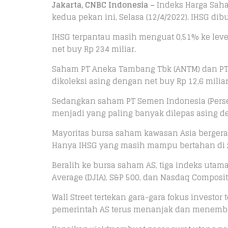
Jakarta, CNBC Indonesia –
Indeks Harga Sah
kedua pekan ini, Selasa (12/4/2022). IHSG dibu
IHSG terpantau masih menguat 0,51% ke leve
net buy Rp 234 miliar.
Saham PT Aneka Tambang Tbk (ANTM) dan PT 
dikoleksi asing dengan net buy Rp 12,6 miliar 
Sedangkan saham PT Semen Indonesia (Perser
menjadi yang paling banyak dilepas asing den
Mayoritas bursa saham kawasan Asia bergerak
Hanya IHSG yang masih mampu bertahan di z
Beralih ke bursa saham AS, tiga indeks uta
Average (DJIA), S&P 500, dan Nasdaq Composi
Wall Street tertekan gara-gara fokus investor t
pemerintah AS terus menanjak dan menembu