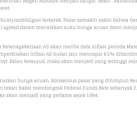
erintah Negeri Adidaya menjadi sangat ‘seksi’. Akibatnya
eret.
mbuat
yield
obligasi terkerek. Pasar semakin yakin bahwa ba
akal agresif dalam menaikkan suku bunga acuan demi menj
Ketenagakerjaan AS akan merilis data inflasi periode Mare
perkirakan inflasi AS bulan lalu mencapai 8,5% dibandi
yoy). Kalau terwujud, maka akan menjadi yang tertinggi sej
 kenaikan bunga acuan. Konsensus pasar yang dihimpun Re
n rekan bakal mendongrak Federal Funds Rate sebanyak 2,
aka akan menjadi yang pertama sejak 1994.