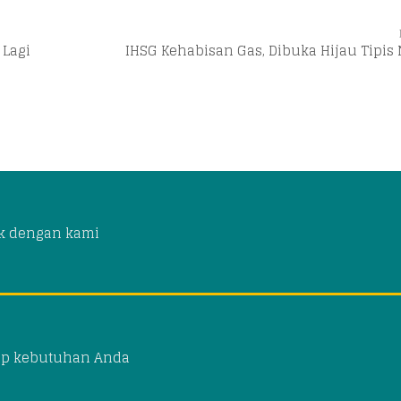
 Lagi
IHSG Kehabisan Gas, Dibuka Hijau Tipis 
k dengan kami
ap kebutuhan Anda