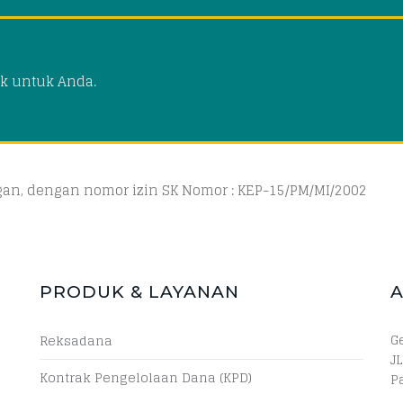
k untuk Anda.
ngan, dengan nomor izin SK Nomor : KEP-15/PM/MI/2002
PRODUK & LAYANAN
G
Reksadana
JL
Kontrak Pengelolaan Dana (KPD)
P