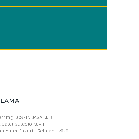
ALAMAT
edung KOSPIN JASA Lt. 6
. Gatot Subroto Kav.1
ancoran, Jakarta Selatan 12870