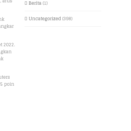
, arus
Berita
(1)
Uncategorized
(398)
nk
angkar
t 2022.
ngkan
ak
uters
5 poin