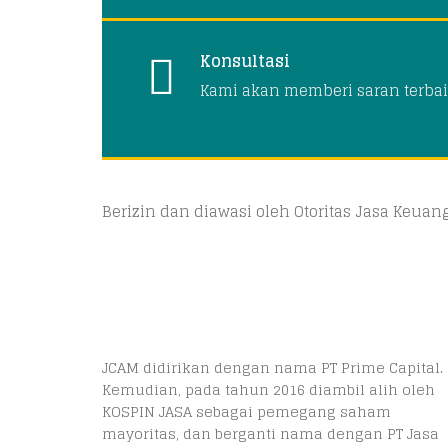
Konsultasi
Kami akan memberi saran terbai
Berizin dan diawasi oleh Otoritas Jasa Keua
JCAM didirikan dengan nama PT Prime Capital.
Kemudian, pada tahun 2016 diambil alih oleh
KOSPIN JASA sebagai pemegang saham
mayoritas, dan berganti nama dengan PT Jasa