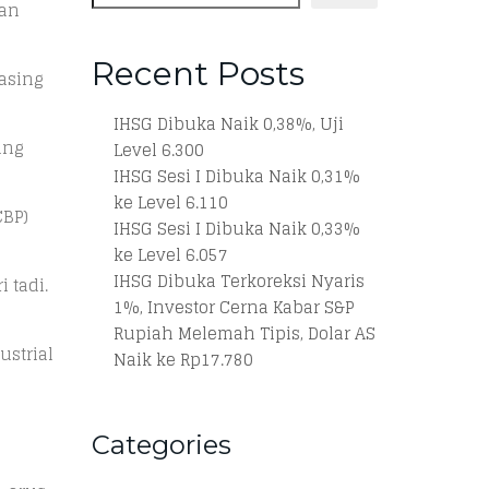
gan
Recent Posts
asing
IHSG Dibuka Naik 0,38%, Uji
ing
Level 6.300
IHSG Sesi I Dibuka Naik 0,31%
ke Level 6.110
CBP)
IHSG Sesi I Dibuka Naik 0,33%
ke Level 6.057
IHSG Dibuka Terkoreksi Nyaris
 tadi.
1%, Investor Cerna Kabar S&P
Rupiah Melemah Tipis, Dolar AS
ustrial
Naik ke Rp17.780
Categories