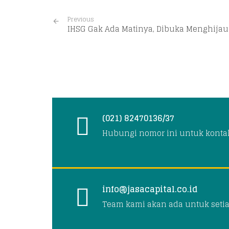
Previous
IHSG Gak Ada Matinya, Dibuka Menghijau
(021) 82470136/37
Hubungi nomor ini untuk konta
info@jasacapital.co.id
Team kami akan ada untuk seti