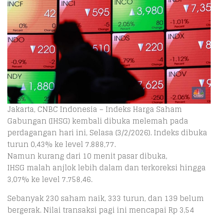
Jakarta, CNBC Indonesia – Indeks Harga Saham
Gabungan (IHSG) kembali dibuka melemah pada
perdagangan hari ini, Selasa (3/2/2026). Indeks dibuka
turun 0,43% ke level 7.888,77.
Namun kurang dari 10 menit pasar dibuka,
IHSG malah anjlok lebih dalam dan terkoreksi hingga
3,07% ke level 7.758,46.
Sebanyak 230 saham naik, 333 turun, dan 139 belum
bergerak. Nilai transaksi pagi ini mencapai Rp 3,54